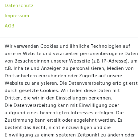
Datenschutz
Impressum
AGB
SOCIAL
Wir verwenden Cookies und ähnliche Technologien auf
unserer Website und verarbeiten personenbezogene Daten
von Besucher:innen unserer Webseite (z.B. IP-Adresse), um
z.B. Inhalte und Anzeigen zu personalisieren, Medien von
Drittanbietern einzubinden oder Zugriffe auf unsere
Website zu analysieren. Die Datenverarbeitung erfolgt erst
Betten Seifert – Ihr Fachgeschäft für Betten,
durch gesetzte Cookies. Wir teilen diese Daten mit
Matratzen, Bettwaren & mehr in Ibbenbüren. Sie
Dritten, die wir in den Einstellungen benennen.
möchten richtig gut schlafen, legen Wert auf
Die Datenverarbeitung kann mit Einwilligung oder
qualitativ hochwertige Produkte und eine solide
aufgrund eines berechtigten Interesses erfolgen. Die
Fachberatung für Matratzen und andere
Zustimmung kann erteilt oder abgelehnt werden. Es
Bettwaren? Dann sind Sie bei uns genau richtig.
besteht das Recht, nicht einzuwilligen und die
Ob online oder vor Ort im Fachgeschäft in
Einwilligung zu einem späteren Zeitpunkt zu ändern oder