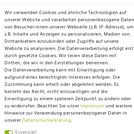
Wir verwenden Cookies und ähnliche Technologien auf
Betten Seifert – Ihr Fachgeschäft für Betten,
unserer Website und verarbeiten personenbezogene Daten
Matratzen, Bettwaren & mehr in Ibbenbüren. Sie
von Besucher:innen unserer Webseite (z.B. IP-Adresse), um
möchten richtig gut schlafen, legen Wert auf
z.B. Inhalte und Anzeigen zu personalisieren, Medien von
qualitativ hochwertige Produkte und eine solide
Drittanbietern einzubinden oder Zugriffe auf unsere
Fachberatung für Matratzen und andere
Website zu analysieren. Die Datenverarbeitung erfolgt erst
Bettwaren? Dann sind Sie bei uns genau richtig.
durch gesetzte Cookies. Wir teilen diese Daten mit
Ob online oder vor Ort im Fachgeschäft in
Dritten, die wir in den Einstellungen benennen.
Ibbenbüren - wir beraten Sie gerne!
Die Datenverarbeitung kann mit Einwilligung oder
aufgrund eines berechtigten Interesses erfolgen. Die
Mehr erfahren
Zustimmung kann erteilt oder abgelehnt werden. Es
besteht das Recht, nicht einzuwilligen und die
Einwilligung zu einem späteren Zeitpunkt zu ändern oder
zu widerrufen. Beachten Sie unser
Impressum
und weitere
Hinweise zur Verwendung personenbezogener Daten in
unserer
Daten­schutz­erklärung
.
plentymarkets Template von
Plenty Lions
Essenziell