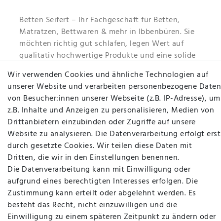
Betten Seifert – Ihr Fachgeschäft für Betten,
Matratzen, Bettwaren & mehr in Ibbenbüren. Sie
möchten richtig gut schlafen, legen Wert auf
qualitativ hochwertige Produkte und eine solide
Fachberatung für Matratzen und andere
Wir verwenden Cookies und ähnliche Technologien auf
Bettwaren? Dann sind Sie bei uns genau richtig.
unserer Website und verarbeiten personenbezogene Daten
Ob online oder vor Ort im Fachgeschäft in
von Besucher:innen unserer Webseite (z.B. IP-Adresse), um
Ibbenbüren - wir beraten Sie gerne!
z.B. Inhalte und Anzeigen zu personalisieren, Medien von
Drittanbietern einzubinden oder Zugriffe auf unsere
Mehr erfahren
Website zu analysieren. Die Datenverarbeitung erfolgt erst
durch gesetzte Cookies. Wir teilen diese Daten mit
Dritten, die wir in den Einstellungen benennen.
Die Datenverarbeitung kann mit Einwilligung oder
aufgrund eines berechtigten Interesses erfolgen. Die
plentymarkets Template von
Plenty Lions
Zustimmung kann erteilt oder abgelehnt werden. Es
besteht das Recht, nicht einzuwilligen und die
Einwilligung zu einem späteren Zeitpunkt zu ändern oder
BACK TO TOP