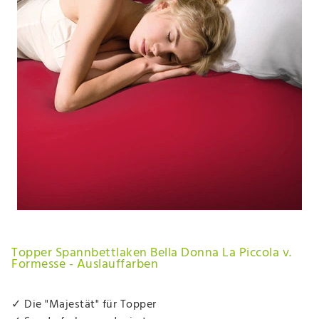
Topper Spannbettlaken Bella Donna La Piccola v.
Formesse - Auslauffarben
✓ Die "Majestät" für Topper