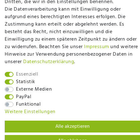
Dritten, die wir in den Einstellungen benennen.
Die Datenverarbeitung kann mit Einwilligung oder
plentymarkets Template von
Plenty Lions
aufgrund eines berechtigten Interesses erfolgen. Die
Zustimmung kann erteilt oder abgelehnt werden. Es
besteht das Recht, nicht einzuwilligen und die
BACK TO TOP
Einwilligung zu einem späteren Zeitpunkt zu ändern oder
zu widerrufen. Beachten Sie unser
Impressum
und weitere
Hinweise zur Verwendung personenbezogener Daten in
unserer
Daten­schutz­erklärung
.
Essenziell
Statistik
Externe Medien
PayPal
Funktional
Weitere Einstellungen
Alle akzeptieren