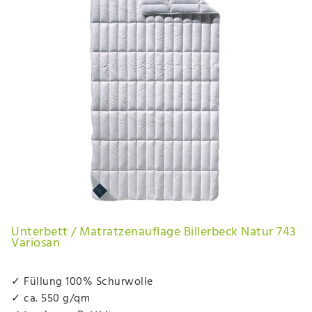
Unterbett / Matratzenauflage Billerbeck Natur 743
Variosan
✓ Füllung 100% Schurwolle
✓ ca. 550 g/qm