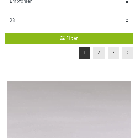
Matratzenbezügen allerdings nicht "mal eben schnell"
gemacht. Matratzenschoner können im Gegensatz dazu
bequem auf-, abgezogen und gewaschen werden.
Wasserdichte Matratzenauflagen haben zudem eine
Nässeschutzschicht und Encasings sind milbendicht für
Hausstauballergiker.
Filter
1
2
3
Unterbetten sind versteppt mit Materialien wie
Schurwolle, Baumwolle oder bspw. einer Polyester-
Hohlfaser. Die Matratzenauflagen sorgen für ein
angenehmes Bettklima und einen guten Liegekomfort.
Topper sind seit dem Einzug der Boxspring-Betten sehr
gefragt. Sie sind aus Visco, Latex oder Kaltschaum
gefertigt und sorgen für einen guten - meistens
weichen - Liegekomfort.