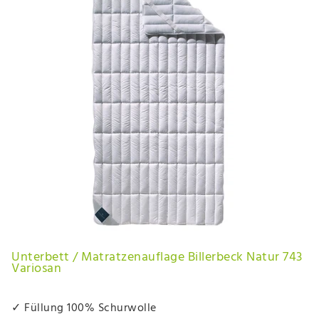
Unterbett / Matratzenauflage Billerbeck Natur 743
Variosan
✓ Füllung 100% Schurwolle