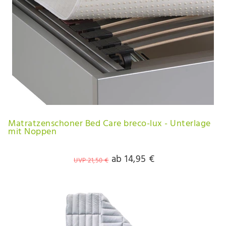
Matratzenschoner Bed Care breco-lux - Unterlage
mit Noppen
ab 14,95 €
UVP 21,50 €