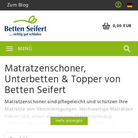
Zum Blog
0,00 EUR
MENÜ
Matratzenschoner,
Unterbetten & Topper von
Betten Seifert
Matratzenschoner sind pflegeleicht und schützen Ihre
Matratze von Verunreinigungen. Hochwertige Matratzen
haben i.d.R. einen waschbaren Matratzenbezug.
mehr anzeigen
Abziehen, Waschen oder Reinigen, Trocknen und
Wiederaufziehen ist mit voluminösen, oft versteppten