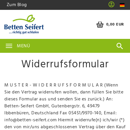
Zum Blog
0,00 EUR
MENÜ
Widerrufsformular
M U S T E R - W I D E R R U F S F O R M U L A R (Wenn
Sie den Vertrag widerrufen wollen, dann füllen Sie bitte
dieses Formular aus und senden Sie es zurück.) An:
Betten-Seifert GmbH, Gutenbergstr. 6, 49479
Ibbenbüren, Deutschland Fax 05451/9970-140, Email:
info@betten-seifert.com Hiermit widerrufe(n) ich/wir (*)
den von mir/uns abgeschlossenen Vertrag über den Kauf