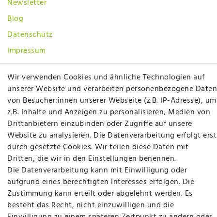
Newsletter
Blog
Datenschutz
Impressum
AGB
Wir verwenden Cookies und ähnliche Technologien auf
SOCIAL
unserer Website und verarbeiten personenbezogene Daten
von Besucher:innen unserer Webseite (z.B. IP-Adresse), um
z.B. Inhalte und Anzeigen zu personalisieren, Medien von
Drittanbietern einzubinden oder Zugriffe auf unsere
Website zu analysieren. Die Datenverarbeitung erfolgt erst
durch gesetzte Cookies. Wir teilen diese Daten mit
Dritten, die wir in den Einstellungen benennen.
Betten Seifert – Ihr Fachgeschäft für Betten,
Die Datenverarbeitung kann mit Einwilligung oder
Matratzen, Bettwaren & mehr in Ibbenbüren. Sie
aufgrund eines berechtigten Interesses erfolgen. Die
möchten richtig gut schlafen, legen Wert auf
Zustimmung kann erteilt oder abgelehnt werden. Es
qualitativ hochwertige Produkte und eine solide
besteht das Recht, nicht einzuwilligen und die
Fachberatung für Matratzen und andere