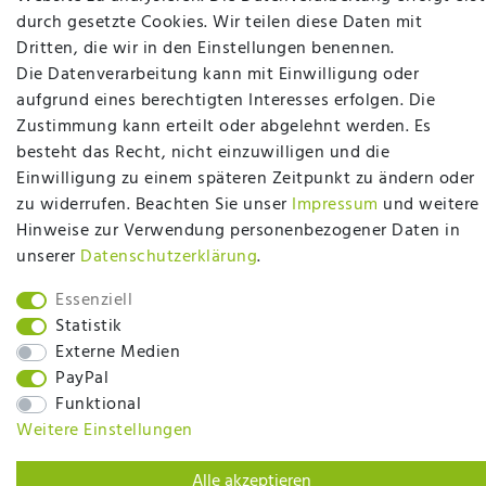
Matratzen, Bettwaren & mehr in Ibbenbüren. Sie
durch gesetzte Cookies. Wir teilen diese Daten mit
möchten richtig gut schlafen, legen Wert auf
Dritten, die wir in den Einstellungen benennen.
qualitativ hochwertige Produkte und eine solide
Die Datenverarbeitung kann mit Einwilligung oder
Fachberatung für Matratzen und andere
aufgrund eines berechtigten Interesses erfolgen. Die
Bettwaren? Dann sind Sie bei uns genau richtig.
Zustimmung kann erteilt oder abgelehnt werden. Es
Ob online oder vor Ort im Fachgeschäft in
besteht das Recht, nicht einzuwilligen und die
Ibbenbüren - wir beraten Sie gerne!
Einwilligung zu einem späteren Zeitpunkt zu ändern oder
Mehr erfahren
zu widerrufen. Beachten Sie unser
Impressum
und weitere
Hinweise zur Verwendung personenbezogener Daten in
unserer
Daten­schutz­erklärung
.
Essenziell
Statistik
plentymarkets Template von
Plenty Lions
Externe Medien
PayPal
Funktional
BACK TO TOP
Weitere Einstellungen
Alle akzeptieren