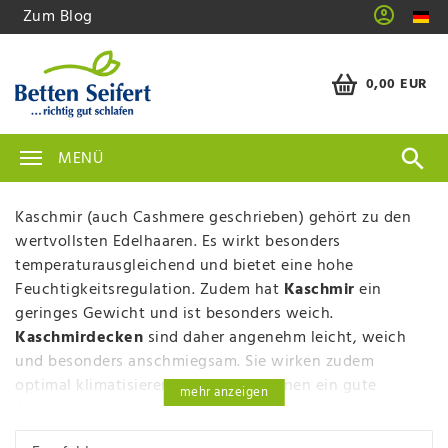
Zum Blog
0,00 EUR
MENÜ
Kaschmir (auch Cashmere geschrieben) gehört zu den
wertvollsten Edelhaaren. Es wirkt besonders
temperaturausgleichend und bietet eine hohe
Feuchtigkeitsregulation. Zudem hat
Kaschmir
ein
geringes Gewicht und ist besonders weich.
Kaschmirdecken
sind daher angenehm leicht, weich
und besonders anschmiegsam. Sie wirken zudem
optimal klimatisierend. Wir bieten Ihnen ein gute
mehr anzeigen
Auswahl an Kaschmirdecken, die Sie nach
Sommerdecken, Winterdecken, Übergangsdecken und 4