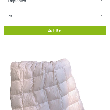
Jahreszeiten
Bettdecken
sortieren können. Finden Sie
bei uns Ihre neue
Kaschmirdecke
für erhohlsame
Nächte.
Filter