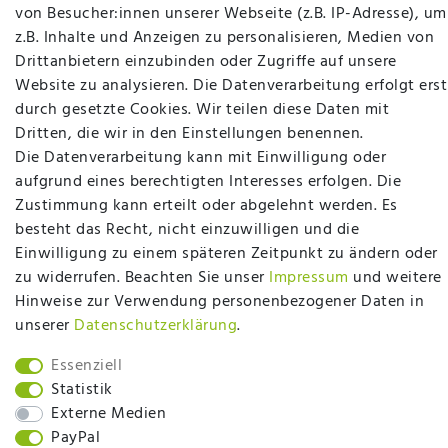
Matratzen, Bettwaren & mehr in Ibbenbüren. Sie
von Besucher:innen unserer Webseite (z.B. IP-Adresse), um
möchten richtig gut schlafen, legen Wert auf
z.B. Inhalte und Anzeigen zu personalisieren, Medien von
qualitativ hochwertige Produkte und eine solide
Drittanbietern einzubinden oder Zugriffe auf unsere
Fachberatung für Matratzen und andere
Website zu analysieren. Die Datenverarbeitung erfolgt erst
Bettwaren? Dann sind Sie bei uns genau richtig.
durch gesetzte Cookies. Wir teilen diese Daten mit
Ob online oder vor Ort im Fachgeschäft in
Dritten, die wir in den Einstellungen benennen.
Ibbenbüren - wir beraten Sie gerne!
Die Datenverarbeitung kann mit Einwilligung oder
aufgrund eines berechtigten Interesses erfolgen. Die
Mehr erfahren
Zustimmung kann erteilt oder abgelehnt werden. Es
besteht das Recht, nicht einzuwilligen und die
Einwilligung zu einem späteren Zeitpunkt zu ändern oder
zu widerrufen. Beachten Sie unser
Impressum
und weitere
Hinweise zur Verwendung personenbezogener Daten in
plentymarkets Template von
Plenty Lions
unserer
Daten­schutz­erklärung
.
Essenziell
BACK TO TOP
Statistik
Externe Medien
PayPal