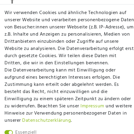
Wir verwenden Cookies und ähnliche Technologien auf
unserer Website und verarbeiten personenbezogene Daten
Betten Seifert – Ihr Fachgeschäft für Betten,
von Besucher:innen unserer Webseite (z.B. IP-Adresse), um
Matratzen, Bettwaren & mehr in Ibbenbüren. Sie
z.B. Inhalte und Anzeigen zu personalisieren, Medien von
möchten richtig gut schlafen, legen Wert auf
Drittanbietern einzubinden oder Zugriffe auf unsere
qualitativ hochwertige Produkte und eine solide
Website zu analysieren. Die Datenverarbeitung erfolgt erst
Fachberatung für Matratzen und andere
durch gesetzte Cookies. Wir teilen diese Daten mit
Bettwaren? Dann sind Sie bei uns genau richtig.
Dritten, die wir in den Einstellungen benennen.
Ob online oder vor Ort im Fachgeschäft in
Die Datenverarbeitung kann mit Einwilligung oder
Ibbenbüren - wir beraten Sie gerne!
aufgrund eines berechtigten Interesses erfolgen. Die
Zustimmung kann erteilt oder abgelehnt werden. Es
Mehr erfahren
besteht das Recht, nicht einzuwilligen und die
Einwilligung zu einem späteren Zeitpunkt zu ändern oder
zu widerrufen. Beachten Sie unser
Impressum
und weitere
Hinweise zur Verwendung personenbezogener Daten in
unserer
Daten­schutz­erklärung
.
plentymarkets Template von
Plenty Lions
Essenziell