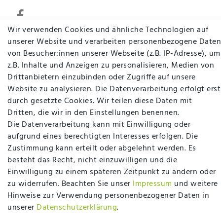
Wir verwenden Cookies und ähnliche Technologien auf
unserer Website und verarbeiten personenbezogene Daten
von Besucher:innen unserer Webseite (z.B. IP-Adresse), um
Betten Seifert – Ihr Fachgeschäft für Betten,
z.B. Inhalte und Anzeigen zu personalisieren, Medien von
Matratzen, Bettwaren & mehr in Ibbenbüren. Sie
Drittanbietern einzubinden oder Zugriffe auf unsere
möchten richtig gut schlafen, legen Wert auf
Website zu analysieren. Die Datenverarbeitung erfolgt erst
qualitativ hochwertige Produkte und eine solide
durch gesetzte Cookies. Wir teilen diese Daten mit
Fachberatung für Matratzen und andere
Dritten, die wir in den Einstellungen benennen.
Bettwaren? Dann sind Sie bei uns genau richtig.
Die Datenverarbeitung kann mit Einwilligung oder
Ob online oder vor Ort im Fachgeschäft in
aufgrund eines berechtigten Interesses erfolgen. Die
Ibbenbüren - wir beraten Sie gerne!
Zustimmung kann erteilt oder abgelehnt werden. Es
Mehr erfahren
besteht das Recht, nicht einzuwilligen und die
Einwilligung zu einem späteren Zeitpunkt zu ändern oder
zu widerrufen. Beachten Sie unser
Impressum
und weitere
Hinweise zur Verwendung personenbezogener Daten in
unserer
Daten­schutz­erklärung
.