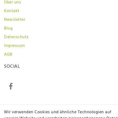
Über uns
Kontakt
Newsletter
Blog
Datenschutz
Impressum
AGB
SOCIAL
Betten Seifert – Ihr Fachgeschäft für Betten,
Wir verwenden Cookies und ähnliche Technologien auf
Matratzen, Bettwaren & mehr in Ibbenbüren. Sie