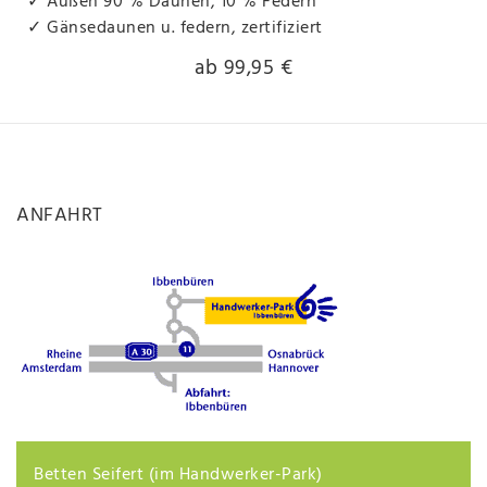
✓ Außen 90 % Daunen, 10 % Federn
✓ Gänsedaunen u. federn, zertifiziert
ab 99,95 €
ANFAHRT
Betten Seifert (im Handwerker-Park)