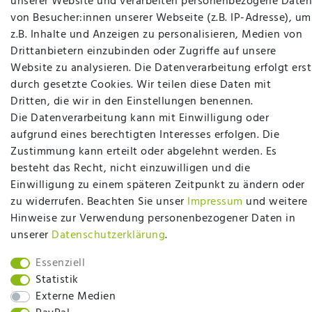
unserer Website und verarbeiten personenbezogene Daten
möchten richtig gut schlafen, legen Wert auf
von Besucher:innen unserer Webseite (z.B. IP-Adresse), um
qualitativ hochwertige Produkte und eine solide
z.B. Inhalte und Anzeigen zu personalisieren, Medien von
Fachberatung für Matratzen und andere
Drittanbietern einzubinden oder Zugriffe auf unsere
Bettwaren? Dann sind Sie bei uns genau richtig.
Website zu analysieren. Die Datenverarbeitung erfolgt erst
Ob online oder vor Ort im Fachgeschäft in
durch gesetzte Cookies. Wir teilen diese Daten mit
Ibbenbüren - wir beraten Sie gerne!
Dritten, die wir in den Einstellungen benennen.
Mehr erfahren
Die Datenverarbeitung kann mit Einwilligung oder
aufgrund eines berechtigten Interesses erfolgen. Die
Zustimmung kann erteilt oder abgelehnt werden. Es
besteht das Recht, nicht einzuwilligen und die
Einwilligung zu einem späteren Zeitpunkt zu ändern oder
zu widerrufen. Beachten Sie unser
Impressum
und weitere
plentymarkets Template von
Plenty Lions
Hinweise zur Verwendung personenbezogener Daten in
unserer
Daten­schutz­erklärung
.
BACK TO TOP
Essenziell
Statistik
Externe Medien