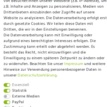
von Besucher:innen unserer Webseite (z.B. IP-Adresse), um
z.B. Inhalte und Anzeigen zu personalisieren, Medien von
Drittanbietern einzubinden oder Zugriffe auf unsere
Website zu analysieren. Die Datenverarbeitung erfolgt erst
durch gesetzte Cookies. Wir teilen diese Daten mit
plentymarkets Template von
Plenty Lions
Dritten, die wir in den Einstellungen benennen.
Die Datenverarbeitung kann mit Einwilligung oder
aufgrund eines berechtigten Interesses erfolgen. Die
BACK TO TOP
Zustimmung kann erteilt oder abgelehnt werden. Es
besteht das Recht, nicht einzuwilligen und die
Einwilligung zu einem späteren Zeitpunkt zu ändern oder
zu widerrufen. Beachten Sie unser
Impressum
und weitere
Hinweise zur Verwendung personenbezogener Daten in
unserer
Daten­schutz­erklärung
.
Essenziell
Statistik
Externe Medien
PayPal