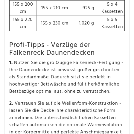
155 x 200
5 x 4
155 x 210 cm
925 g
cm
Kassetten
155 x 220
5 x 5
155 x 230 cm
1.020 g
cm
Kassetten
Profi-Tipps - Verzüge der
Falkenreck Daunendecken
1.
Nutzen Sie die großzügige Falkenreck-Fertigung -
Ihre Daunendecke ist bewusst größer geschnitten
als Standardmaße. Dadurch sitzt sie perfekt in
hochwertiger Bettwäsche und füllt herkömmliche
Bettbezüge optimal aus, ohne zu verrutschen.
2.
Vertrauen Sie auf die Wellenform-Konstruktion -
lassen Sie die Decke ihre charakteristische Form
annehmen. Die unterschiedlich hohen Kassetten
schaffen automatisch die optimale Wärmeisolation
in der Körpermitte und perfekte Anschmiegsamkeit