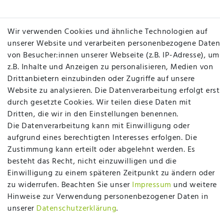
Wir verwenden Cookies und ähnliche Technologien auf
unserer Website und verarbeiten personenbezogene Daten
von Besucher:innen unserer Webseite (z.B. IP-Adresse), um
Betten Seifert – Ihr Fachgeschäft für Betten,
z.B. Inhalte und Anzeigen zu personalisieren, Medien von
Matratzen, Bettwaren & mehr in Ibbenbüren. Sie
Drittanbietern einzubinden oder Zugriffe auf unsere
möchten richtig gut schlafen, legen Wert auf
Website zu analysieren. Die Datenverarbeitung erfolgt erst
qualitativ hochwertige Produkte und eine solide
durch gesetzte Cookies. Wir teilen diese Daten mit
Fachberatung für Matratzen und andere
Dritten, die wir in den Einstellungen benennen.
Bettwaren? Dann sind Sie bei uns genau richtig.
Die Datenverarbeitung kann mit Einwilligung oder
Ob online oder vor Ort im Fachgeschäft in
aufgrund eines berechtigten Interesses erfolgen. Die
Ibbenbüren - wir beraten Sie gerne!
Zustimmung kann erteilt oder abgelehnt werden. Es
besteht das Recht, nicht einzuwilligen und die
Mehr erfahren
Einwilligung zu einem späteren Zeitpunkt zu ändern oder
zu widerrufen. Beachten Sie unser
Impressum
und weitere
Hinweise zur Verwendung personenbezogener Daten in
unserer
Daten­schutz­erklärung
.