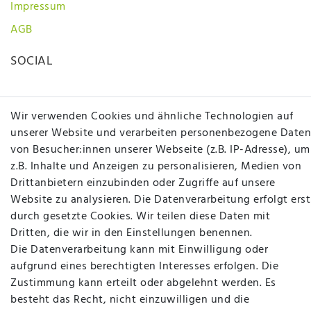
Impressum
AGB
SOCIAL
Wir verwenden Cookies und ähnliche Technologien auf
unserer Website und verarbeiten personenbezogene Daten
von Besucher:innen unserer Webseite (z.B. IP-Adresse), um
z.B. Inhalte und Anzeigen zu personalisieren, Medien von
Betten Seifert – Ihr Fachgeschäft für Betten,
Drittanbietern einzubinden oder Zugriffe auf unsere
Matratzen, Bettwaren & mehr in Ibbenbüren. Sie
Website zu analysieren. Die Datenverarbeitung erfolgt erst
möchten richtig gut schlafen, legen Wert auf
durch gesetzte Cookies. Wir teilen diese Daten mit
qualitativ hochwertige Produkte und eine solide
Dritten, die wir in den Einstellungen benennen.
Fachberatung für Matratzen und andere
Die Datenverarbeitung kann mit Einwilligung oder
Bettwaren? Dann sind Sie bei uns genau richtig.
aufgrund eines berechtigten Interesses erfolgen. Die
Ob online oder vor Ort im Fachgeschäft in
Zustimmung kann erteilt oder abgelehnt werden. Es
Ibbenbüren - wir beraten Sie gerne!
besteht das Recht, nicht einzuwilligen und die