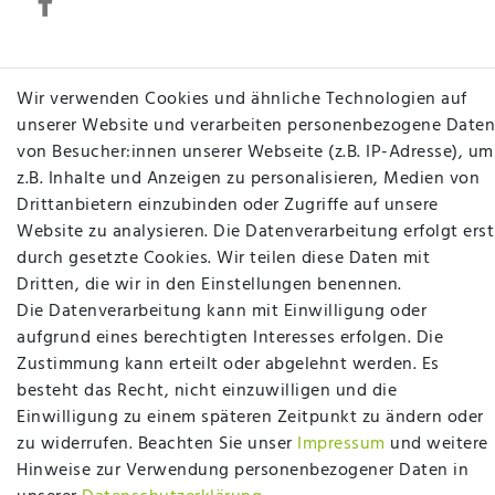
Betten Seifert – Ihr Fachgeschäft für Betten,
Wir verwenden Cookies und ähnliche Technologien auf
Matratzen, Bettwaren & mehr in Ibbenbüren. Sie
unserer Website und verarbeiten personenbezogene Daten
möchten richtig gut schlafen, legen Wert auf
von Besucher:innen unserer Webseite (z.B. IP-Adresse), um
qualitativ hochwertige Produkte und eine solide
z.B. Inhalte und Anzeigen zu personalisieren, Medien von
Fachberatung für Matratzen und andere
Drittanbietern einzubinden oder Zugriffe auf unsere
Bettwaren? Dann sind Sie bei uns genau richtig.
Website zu analysieren. Die Datenverarbeitung erfolgt erst
Ob online oder vor Ort im Fachgeschäft in
durch gesetzte Cookies. Wir teilen diese Daten mit
Ibbenbüren - wir beraten Sie gerne!
Dritten, die wir in den Einstellungen benennen.
Die Datenverarbeitung kann mit Einwilligung oder
Mehr erfahren
aufgrund eines berechtigten Interesses erfolgen. Die
Zustimmung kann erteilt oder abgelehnt werden. Es
besteht das Recht, nicht einzuwilligen und die
Einwilligung zu einem späteren Zeitpunkt zu ändern oder
zu widerrufen. Beachten Sie unser
Impressum
und weitere
plentymarkets Template von
Plenty Lions
Hinweise zur Verwendung personenbezogener Daten in