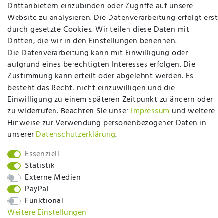
Fachberatung für Matratzen und andere
Drittanbietern einzubinden oder Zugriffe auf unsere
Bettwaren? Dann sind Sie bei uns genau richtig.
Website zu analysieren. Die Datenverarbeitung erfolgt erst
Ob online oder vor Ort im Fachgeschäft in
durch gesetzte Cookies. Wir teilen diese Daten mit
Ibbenbüren - wir beraten Sie gerne!
Dritten, die wir in den Einstellungen benennen.
Die Datenverarbeitung kann mit Einwilligung oder
Mehr erfahren
aufgrund eines berechtigten Interesses erfolgen. Die
Zustimmung kann erteilt oder abgelehnt werden. Es
besteht das Recht, nicht einzuwilligen und die
Einwilligung zu einem späteren Zeitpunkt zu ändern oder
zu widerrufen. Beachten Sie unser
Impressum
und weitere
Hinweise zur Verwendung personenbezogener Daten in
plentymarkets Template von
Plenty Lions
unserer
Daten­schutz­erklärung
.
Essenziell
BACK TO TOP
Statistik
Externe Medien
PayPal
Funktional
Weitere Einstellungen