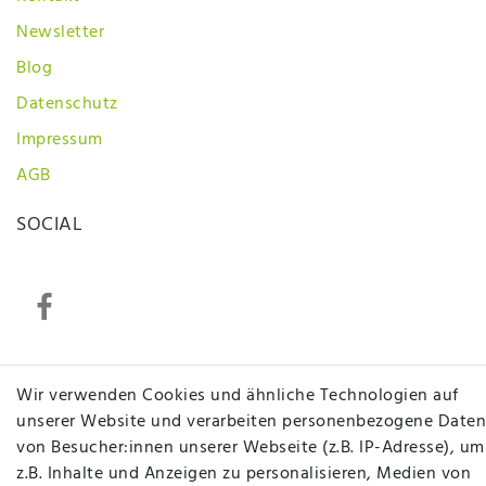
Newsletter
Blog
Datenschutz
Impressum
AGB
SOCIAL
Betten Seifert – Ihr Fachgeschäft für Betten,
Wir verwenden Cookies und ähnliche Technologien auf
Matratzen, Bettwaren & mehr in Ibbenbüren. Sie
unserer Website und verarbeiten personenbezogene Daten
möchten richtig gut schlafen, legen Wert auf
von Besucher:innen unserer Webseite (z.B. IP-Adresse), um
qualitativ hochwertige Produkte und eine solide
z.B. Inhalte und Anzeigen zu personalisieren, Medien von