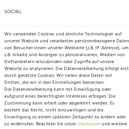
SOCIAL
Wir verwenden Cookies und ähnliche Technologien auf
unserer Website und verarbeiten personenbezogene Daten
von Besucher:innen unserer Webseite (z.B. IP-Adresse), um
z.B. Inhalte und Anzeigen zu personalisieren, Medien von
Betten Seifert – Ihr Fachgeschäft für Betten,
Drittanbietern einzubinden oder Zugriffe auf unsere
Matratzen, Bettwaren & mehr in Ibbenbüren. Sie
Website zu analysieren. Die Datenverarbeitung erfolgt erst
möchten richtig gut schlafen, legen Wert auf
durch gesetzte Cookies. Wir teilen diese Daten mit
qualitativ hochwertige Produkte und eine solide
Dritten, die wir in den Einstellungen benennen.
Fachberatung für Matratzen und andere
Die Datenverarbeitung kann mit Einwilligung oder
Bettwaren? Dann sind Sie bei uns genau richtig.
aufgrund eines berechtigten Interesses erfolgen. Die
Ob online oder vor Ort im Fachgeschäft in
Zustimmung kann erteilt oder abgelehnt werden. Es
Ibbenbüren - wir beraten Sie gerne!
besteht das Recht, nicht einzuwilligen und die
Mehr erfahren
Einwilligung zu einem späteren Zeitpunkt zu ändern oder
zu widerrufen. Beachten Sie unser
Impressum
und weitere