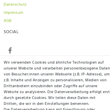
Datenschutz
Impressum
AGB
SOCIAL
Wir verwenden Cookies und ähnliche Technologien auf
unserer Website und verarbeiten personenbezogene Daten
Betten Seifert – Ihr Fachgeschäft für Betten,
von Besucher:innen unserer Webseite (z.B. IP-Adresse), um
Matratzen, Bettwaren & mehr in Ibbenbüren. Sie
z.B. Inhalte und Anzeigen zu personalisieren, Medien von
möchten richtig gut schlafen, legen Wert auf
Drittanbietern einzubinden oder Zugriffe auf unsere
qualitativ hochwertige Produkte und eine solide
Website zu analysieren. Die Datenverarbeitung erfolgt erst
Fachberatung für Matratzen und andere
durch gesetzte Cookies. Wir teilen diese Daten mit
Bettwaren? Dann sind Sie bei uns genau richtig.
Dritten, die wir in den Einstellungen benennen.
Ob online oder vor Ort im Fachgeschäft in
Die Datenverarbeitung kann mit Einwilligung oder