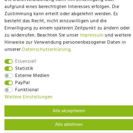
Ibbenbüren - wir beraten Sie gerne!
aufgrund eines berechtigten Interesses erfolgen. Die
Mehr erfahren
Zustimmung kann erteilt oder abgelehnt werden. Es
besteht das Recht, nicht einzuwilligen und die
Einwilligung zu einem späteren Zeitpunkt zu ändern oder
zu widerrufen. Beachten Sie unser
Impressum
und weitere
Hinweise zur Verwendung personenbezogener Daten in
unserer
Daten­schutz­erklärung
.
plentymarkets Template von
Plenty Lions
Essenziell
Statistik
BACK TO TOP
Externe Medien
PayPal
Funktional
Weitere Einstellungen
Alle akzeptieren
Alle ablehnen