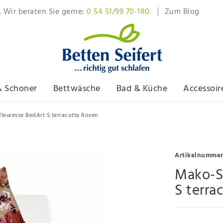
. Wir beraten Sie gerne:
0 54 51/99 70-180.
Zum Blog
& Schoner
Bettwäsche
Bad & Küche
Accessoir
leuresse BedArt S terracotta Rosen
Artikelnumme
Mako-S
S terra