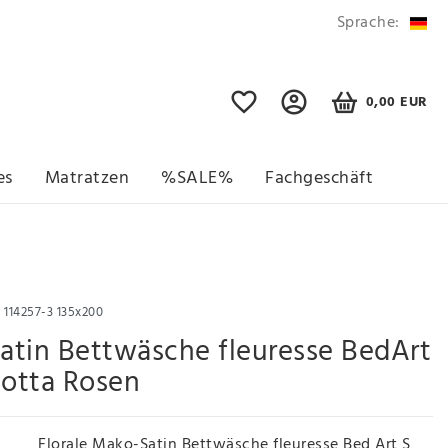
Sprache:
0,00 EUR
es
Matratzen
%SALE%
Fachgeschäft
r
114257-3 135x200
atin Bettwäsche fleuresse BedArt
cotta Rosen
Florale Mako-Satin Bettwäsche fleuresse Bed Art S