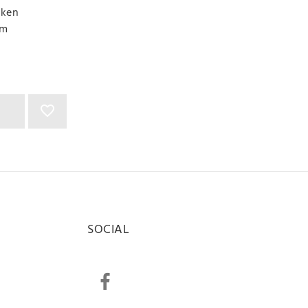
aken
qm
SOCIAL