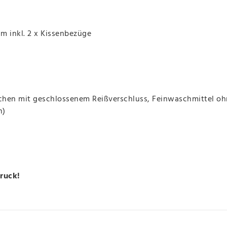
cm inkl. 2 x Kissenbezüge
schen mit geschlossenem Reißverschluss, Feinwaschmittel o
n)
druck!