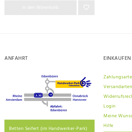
In den Warenkorb
ANFAHRT
EINKAUFEN
Zahlungsart
Versandarten
Widerrufsrec
Login
Meine Wunsc
Hilfe
Betten Seifert (im Handwerker-Park)