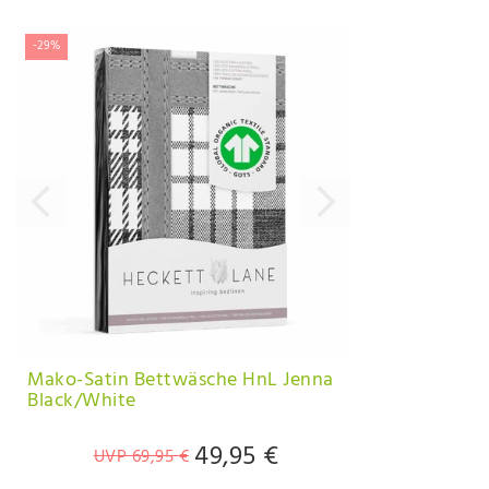
-29%
Mako-Satin Bettwäsche HnL Jenna
Black/White
49,95 €
UVP 69,95 €