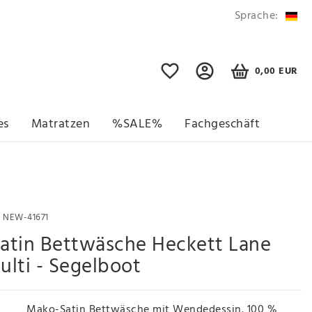
Sprache:
0,00 EUR
es
Matratzen
%SALE%
Fachgeschäft
r
NEW-41671
atin Bettwäsche Heckett Lane
lti - Segelboot
Mako-Satin Bettwäsche mit Wendedessin. 100 %