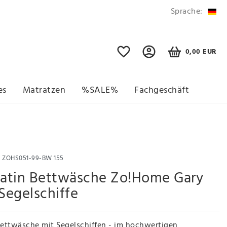
Sprache:
0,00 EUR
es
Matratzen
%SALE%
Fachgeschäft
r
ZOHS051-99-BW 155
atin Bettwäsche Zo!Home Gary
 Segelschiffe
ettwäsche mit Segelschiffen - im hochwertigen