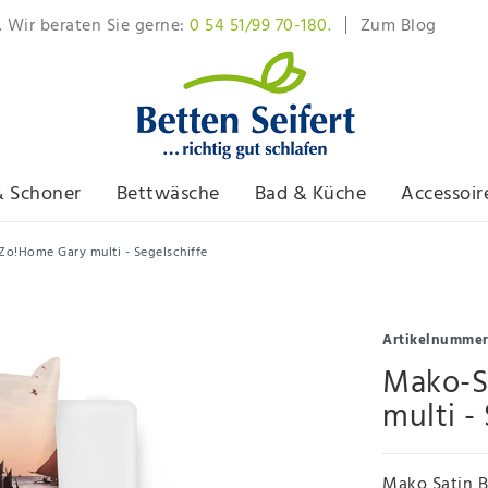
. Wir beraten Sie gerne:
0 54 51/99 70-180.
Zum Blog
& Schoner
Bettwäsche
Bad & Küche
Accessoir
o!Home Gary multi - Segelschiffe
Artikelnumme
Mako-S
multi -
Mako Satin B