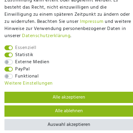
Bettwaren? Dann sind Sie bei uns genau richtig.
Zustimmung kann erteilt oder abgelehnt werden. Es
Ob online oder vor Ort im Fachgeschäft in
besteht das Recht, nicht einzuwilligen und die
Ibbenbüren - wir beraten Sie gerne!
Einwilligung zu einem späteren Zeitpunkt zu ändern oder
zu widerrufen. Beachten Sie unser
Impressum
und weitere
Mehr erfahren
Hinweise zur Verwendung personenbezogener Daten in
unserer
Daten­schutz­erklärung
.
Essenziell
Statistik
Externe Medien
plentymarkets Template von
Plenty Lions
PayPal
Funktional
Weitere Einstellungen
BACK TO TOP
Alle akzeptieren
Alle ablehnen
Auswahl akzeptieren