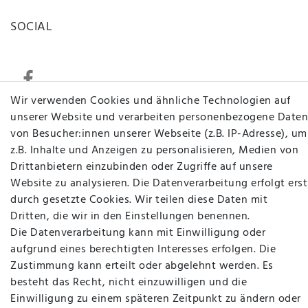
SOCIAL
Wir verwenden Cookies und ähnliche Technologien auf
unserer Website und verarbeiten personenbezogene Daten
von Besucher:innen unserer Webseite (z.B. IP-Adresse), um
Betten Seifert – Ihr Fachgeschäft für Betten,
z.B. Inhalte und Anzeigen zu personalisieren, Medien von
Matratzen, Bettwaren & mehr in Ibbenbüren. Sie
Drittanbietern einzubinden oder Zugriffe auf unsere
möchten richtig gut schlafen, legen Wert auf
Website zu analysieren. Die Datenverarbeitung erfolgt erst
qualitativ hochwertige Produkte und eine solide
durch gesetzte Cookies. Wir teilen diese Daten mit
Fachberatung für Matratzen und andere
Dritten, die wir in den Einstellungen benennen.
Bettwaren? Dann sind Sie bei uns genau richtig.
Die Datenverarbeitung kann mit Einwilligung oder
Ob online oder vor Ort im Fachgeschäft in
aufgrund eines berechtigten Interesses erfolgen. Die
Ibbenbüren - wir beraten Sie gerne!
Zustimmung kann erteilt oder abgelehnt werden. Es
Mehr erfahren
besteht das Recht, nicht einzuwilligen und die
Einwilligung zu einem späteren Zeitpunkt zu ändern oder