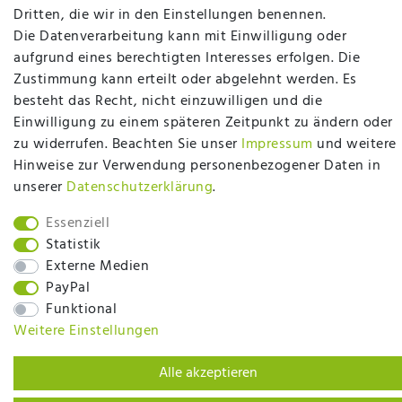
Fachberatung für Matratzen und andere
Dritten, die wir in den Einstellungen benennen.
Bettwaren? Dann sind Sie bei uns genau richtig.
Die Datenverarbeitung kann mit Einwilligung oder
Ob online oder vor Ort im Fachgeschäft in
aufgrund eines berechtigten Interesses erfolgen. Die
Ibbenbüren - wir beraten Sie gerne!
Zustimmung kann erteilt oder abgelehnt werden. Es
besteht das Recht, nicht einzuwilligen und die
Mehr erfahren
Einwilligung zu einem späteren Zeitpunkt zu ändern oder
zu widerrufen. Beachten Sie unser
Impressum
und weitere
Hinweise zur Verwendung personenbezogener Daten in
unserer
Daten­schutz­erklärung
.
plentymarkets Template von
Plenty Lions
Essenziell
Statistik
Externe Medien
BACK TO TOP
PayPal
Funktional
Weitere Einstellungen
Alle akzeptieren