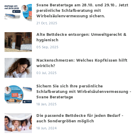
Svane Beratertage am 28.10. und 29.10.. Jetzt
persönliche Schlafberatung mit
Wirbelsäulenvermessung sichern.
21 Oct, 2025
Alte Bettdecke entsorgen: Umweltgerecht &
hygienisch
05 Sep, 2025
Nackenschmerzen: Welches Kopfkissen hilft
wirklich?
03 Jul, 2025
Sichern Sie sich Ihre persönliche
Schlafberatung mit Wirbelsäulenvermessung -
Svane Beratertage
18 Jan, 2025
Die passende Bettdecke für jeden Bedarf -
auch Sondergrößen möglich
18 Jun, 2024