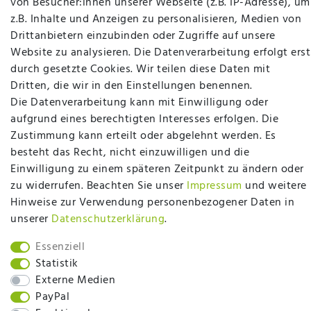
von Besucher:innen unserer Webseite (z.B. IP-Adresse), um
Betten Seifert – Ihr Fachgeschäft für Betten,
z.B. Inhalte und Anzeigen zu personalisieren, Medien von
Matratzen, Bettwaren & mehr in Ibbenbüren. Sie
Drittanbietern einzubinden oder Zugriffe auf unsere
möchten richtig gut schlafen, legen Wert auf
Website zu analysieren. Die Datenverarbeitung erfolgt erst
qualitativ hochwertige Produkte und eine solide
durch gesetzte Cookies. Wir teilen diese Daten mit
Fachberatung für Matratzen und andere
Dritten, die wir in den Einstellungen benennen.
Bettwaren? Dann sind Sie bei uns genau richtig.
Die Datenverarbeitung kann mit Einwilligung oder
Ob online oder vor Ort im Fachgeschäft in
aufgrund eines berechtigten Interesses erfolgen. Die
Ibbenbüren - wir beraten Sie gerne!
Zustimmung kann erteilt oder abgelehnt werden. Es
Mehr erfahren
besteht das Recht, nicht einzuwilligen und die
Einwilligung zu einem späteren Zeitpunkt zu ändern oder
zu widerrufen. Beachten Sie unser
Impressum
und weitere
Hinweise zur Verwendung personenbezogener Daten in
unserer
Daten­schutz­erklärung
.
plentymarkets Template von
Plenty Lions
Essenziell
Statistik
Externe Medien
BACK TO TOP
PayPal