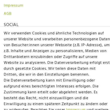
Impressum
AGB
SOCIAL
Wir verwenden Cookies und ähnliche Technologien auf
unserer Website und verarbeiten personenbezogene Daten
von Besucher:innen unserer Webseite (z.B. IP-Adresse), um
z.B. Inhalte und Anzeigen zu personalisieren, Medien von
Drittanbietern einzubinden oder Zugriffe auf unsere
Website zu analysieren. Die Datenverarbeitung erfolgt erst
Betten Seifert – Ihr Fachgeschäft für Betten,
durch gesetzte Cookies. Wir teilen diese Daten mit
Matratzen, Bettwaren & mehr in Ibbenbüren. Sie
Dritten, die wir in den Einstellungen benennen.
möchten richtig gut schlafen, legen Wert auf
Die Datenverarbeitung kann mit Einwilligung oder
qualitativ hochwertige Produkte und eine solide
aufgrund eines berechtigten Interesses erfolgen. Die
Fachberatung für Matratzen und andere
Zustimmung kann erteilt oder abgelehnt werden. Es
Bettwaren? Dann sind Sie bei uns genau richtig.
besteht das Recht, nicht einzuwilligen und die
Ob online oder vor Ort im Fachgeschäft in
Einwilligung zu einem späteren Zeitpunkt zu ändern oder
Ibbenbüren - wir beraten Sie gerne!