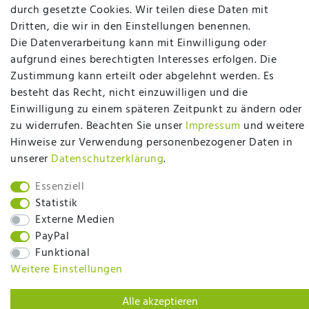
durch gesetzte Cookies. Wir teilen diese Daten mit
möchten richtig gut schlafen, legen Wert auf
Dritten, die wir in den Einstellungen benennen.
qualitativ hochwertige Produkte und eine solide
Die Datenverarbeitung kann mit Einwilligung oder
Fachberatung für Matratzen und andere
aufgrund eines berechtigten Interesses erfolgen. Die
Bettwaren? Dann sind Sie bei uns genau richtig.
Zustimmung kann erteilt oder abgelehnt werden. Es
Ob online oder vor Ort im Fachgeschäft in
besteht das Recht, nicht einzuwilligen und die
Ibbenbüren - wir beraten Sie gerne!
Einwilligung zu einem späteren Zeitpunkt zu ändern oder
Mehr erfahren
zu widerrufen. Beachten Sie unser
Impressum
und weitere
Hinweise zur Verwendung personenbezogener Daten in
unserer
Daten­schutz­erklärung
.
Essenziell
Statistik
plentymarkets Template von
Plenty Lions
Externe Medien
PayPal
Funktional
BACK TO TOP
Weitere Einstellungen
Alle akzeptieren