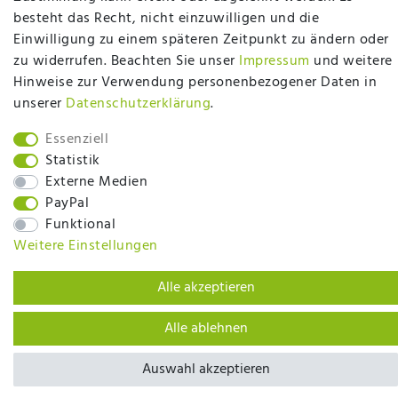
Mehr erfahren
besteht das Recht, nicht einzuwilligen und die
Einwilligung zu einem späteren Zeitpunkt zu ändern oder
zu widerrufen. Beachten Sie unser
Impressum
und weitere
Hinweise zur Verwendung personenbezogener Daten in
unserer
Daten­schutz­erklärung
.
plentymarkets Template von
Plenty Lions
Essenziell
Statistik
Externe Medien
BACK TO TOP
PayPal
Funktional
Weitere Einstellungen
Alle akzeptieren
Alle ablehnen
Auswahl akzeptieren