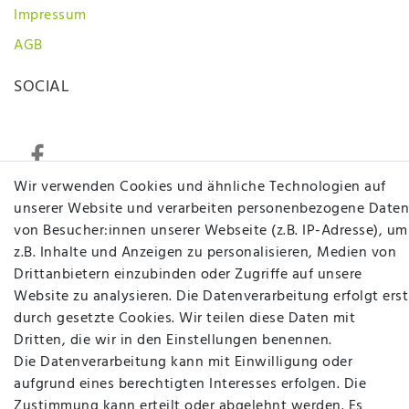
Impressum
AGB
SOCIAL
Wir verwenden Cookies und ähnliche Technologien auf
unserer Website und verarbeiten personenbezogene Daten
Betten Seifert – Ihr Fachgeschäft für Betten,
von Besucher:innen unserer Webseite (z.B. IP-Adresse), um
Matratzen, Bettwaren & mehr in Ibbenbüren. Sie
z.B. Inhalte und Anzeigen zu personalisieren, Medien von
möchten richtig gut schlafen, legen Wert auf
Drittanbietern einzubinden oder Zugriffe auf unsere
qualitativ hochwertige Produkte und eine solide
Website zu analysieren. Die Datenverarbeitung erfolgt erst
Fachberatung für Matratzen und andere
durch gesetzte Cookies. Wir teilen diese Daten mit
Bettwaren? Dann sind Sie bei uns genau richtig.
Dritten, die wir in den Einstellungen benennen.
Ob online oder vor Ort im Fachgeschäft in
Die Datenverarbeitung kann mit Einwilligung oder
Ibbenbüren - wir beraten Sie gerne!
aufgrund eines berechtigten Interesses erfolgen. Die
Zustimmung kann erteilt oder abgelehnt werden. Es