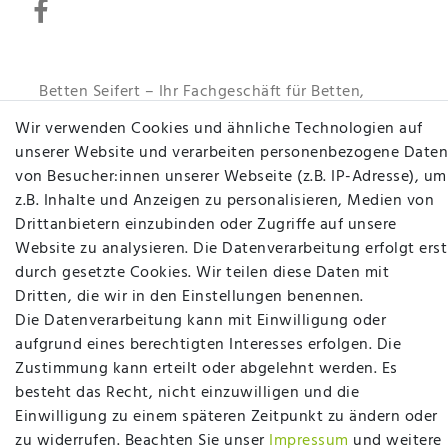
Betten Seifert – Ihr Fachgeschäft für Betten,
Matratzen, Bettwaren & mehr in Ibbenbüren. Sie
Wir verwenden Cookies und ähnliche Technologien auf
möchten richtig gut schlafen, legen Wert auf
unserer Website und verarbeiten personenbezogene Daten
qualitativ hochwertige Produkte und eine solide
von Besucher:innen unserer Webseite (z.B. IP-Adresse), um
Fachberatung für Matratzen und andere
z.B. Inhalte und Anzeigen zu personalisieren, Medien von
Bettwaren? Dann sind Sie bei uns genau richtig.
Drittanbietern einzubinden oder Zugriffe auf unsere
Ob online oder vor Ort im Fachgeschäft in
Website zu analysieren. Die Datenverarbeitung erfolgt erst
Ibbenbüren - wir beraten Sie gerne!
durch gesetzte Cookies. Wir teilen diese Daten mit
Dritten, die wir in den Einstellungen benennen.
Mehr erfahren
Die Datenverarbeitung kann mit Einwilligung oder
aufgrund eines berechtigten Interesses erfolgen. Die
Zustimmung kann erteilt oder abgelehnt werden. Es
besteht das Recht, nicht einzuwilligen und die
Einwilligung zu einem späteren Zeitpunkt zu ändern oder
plentymarkets Template von
Plenty Lions
zu widerrufen. Beachten Sie unser
Impressum
und weitere