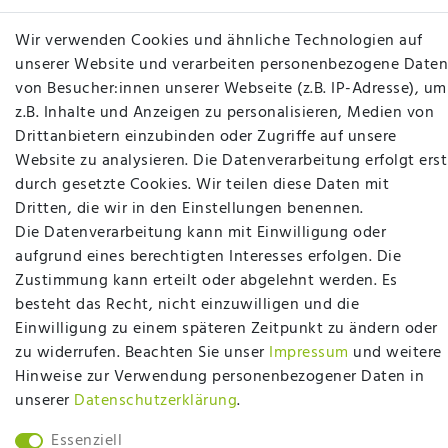
Betten Seifert – Ihr Fachgeschäft für Betten,
Wir verwenden Cookies und ähnliche Technologien auf
Matratzen, Bettwaren & mehr in Ibbenbüren. Sie
unserer Website und verarbeiten personenbezogene Daten
möchten richtig gut schlafen, legen Wert auf
von Besucher:innen unserer Webseite (z.B. IP-Adresse), um
qualitativ hochwertige Produkte und eine solide
z.B. Inhalte und Anzeigen zu personalisieren, Medien von
Fachberatung für Matratzen und andere
Drittanbietern einzubinden oder Zugriffe auf unsere
Bettwaren? Dann sind Sie bei uns genau richtig.
Website zu analysieren. Die Datenverarbeitung erfolgt erst
Ob online oder vor Ort im Fachgeschäft in
durch gesetzte Cookies. Wir teilen diese Daten mit
Ibbenbüren - wir beraten Sie gerne!
Dritten, die wir in den Einstellungen benennen.
Die Datenverarbeitung kann mit Einwilligung oder
Mehr erfahren
aufgrund eines berechtigten Interesses erfolgen. Die
Zustimmung kann erteilt oder abgelehnt werden. Es
besteht das Recht, nicht einzuwilligen und die
Einwilligung zu einem späteren Zeitpunkt zu ändern oder
zu widerrufen. Beachten Sie unser
Impressum
und weitere
plentymarkets Template von
Plenty Lions
Hinweise zur Verwendung personenbezogener Daten in
unserer
Daten­schutz­erklärung
.
BACK TO TOP
Essenziell