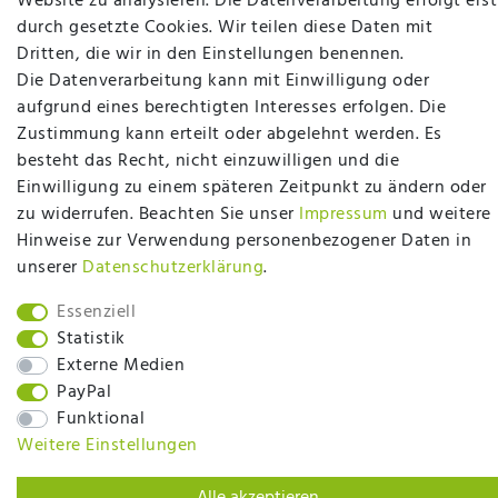
Website zu analysieren. Die Datenverarbeitung erfolgt erst
möchten richtig gut schlafen, legen Wert auf
durch gesetzte Cookies. Wir teilen diese Daten mit
qualitativ hochwertige Produkte und eine solide
Dritten, die wir in den Einstellungen benennen.
Fachberatung für Matratzen und andere
Die Datenverarbeitung kann mit Einwilligung oder
Bettwaren? Dann sind Sie bei uns genau richtig.
aufgrund eines berechtigten Interesses erfolgen. Die
Ob online oder vor Ort im Fachgeschäft in
Zustimmung kann erteilt oder abgelehnt werden. Es
Ibbenbüren - wir beraten Sie gerne!
besteht das Recht, nicht einzuwilligen und die
Mehr erfahren
Einwilligung zu einem späteren Zeitpunkt zu ändern oder
zu widerrufen. Beachten Sie unser
Impressum
und weitere
Hinweise zur Verwendung personenbezogener Daten in
unserer
Daten­schutz­erklärung
.
Essenziell
plentymarkets Template von
Plenty Lions
Statistik
Externe Medien
PayPal
BACK TO TOP
Funktional
Weitere Einstellungen