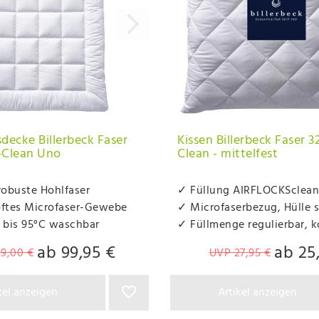
decke Billerbeck Faser
Kissen Billerbeck Faser 32
c-Clean Uno
Clean - mittelfest
robuste Hohlfaser
✓ Füllung AIRFLOCKSclean
oftes Microfaser-Gewebe
✓ Microfaserbezug, Hülle 
 bis 95°C waschbar
✓ Füllmenge regulierbar, k
ab 99,95 €
ab 25
19,00 €
UVP 27,95 €
kel anzeigen
Artikel anzeigen