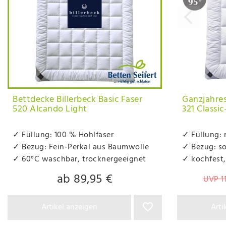
Bettdecke Billerbeck Basic Faser
Ganzjahres
520 Alcando Light
321 Classi
✓ Füllung: 100 % Hohlfaser
✓ Füllung: 
✓ Bezug: Fein-Perkal aus Baumwolle
✓ Bezug: s
✓ 60°C waschbar, trocknergeeignet
✓ kochfest,
ab 89,95 €
UVP 1
Artikel anzeigen
Arti