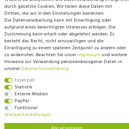
Bettwaren? Dann sind Sie bei uns genau richtig.
durch gesetzte Cookies. Wir teilen diese Daten mit
Ob online oder vor Ort im Fachgeschäft in
Dritten, die wir in den Einstellungen benennen.
Ibbenbüren - wir beraten Sie gerne!
Die Datenverarbeitung kann mit Einwilligung oder
aufgrund eines berechtigten Interesses erfolgen. Die
Mehr erfahren
Zustimmung kann erteilt oder abgelehnt werden. Es
besteht das Recht, nicht einzuwilligen und die
Einwilligung zu einem späteren Zeitpunkt zu ändern oder
zu widerrufen. Beachten Sie unser
Impressum
und weitere
Hinweise zur Verwendung personenbezogener Daten in
plentymarkets Template von
Plenty Lions
unserer
Daten­schutz­erklärung
.
Essenziell
BACK TO TOP
Statistik
Externe Medien
PayPal
Funktional
Weitere Einstellungen
Alle akzeptieren