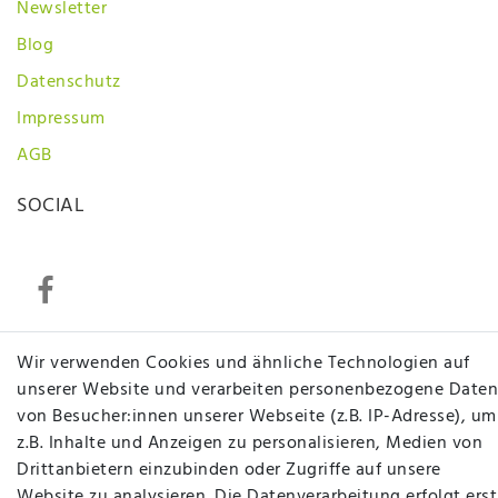
Newsletter
Blog
Datenschutz
Impressum
AGB
SOCIAL
Wir verwenden Cookies und ähnliche Technologien auf
Betten Seifert – Ihr Fachgeschäft für Betten,
unserer Website und verarbeiten personenbezogene Daten
Matratzen, Bettwaren & mehr in Ibbenbüren. Sie
von Besucher:innen unserer Webseite (z.B. IP-Adresse), um
möchten richtig gut schlafen, legen Wert auf
z.B. Inhalte und Anzeigen zu personalisieren, Medien von
qualitativ hochwertige Produkte und eine solide
Drittanbietern einzubinden oder Zugriffe auf unsere
Fachberatung für Matratzen und andere
Website zu analysieren. Die Datenverarbeitung erfolgt erst