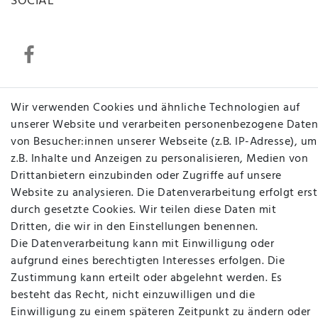
SOCIAL
Wir verwenden Cookies und ähnliche Technologien auf
Betten Seifert – Ihr Fachgeschäft für Betten,
unserer Website und verarbeiten personenbezogene Daten
Matratzen, Bettwaren & mehr in Ibbenbüren. Sie
von Besucher:innen unserer Webseite (z.B. IP-Adresse), um
möchten richtig gut schlafen, legen Wert auf
z.B. Inhalte und Anzeigen zu personalisieren, Medien von
qualitativ hochwertige Produkte und eine solide
Drittanbietern einzubinden oder Zugriffe auf unsere
Fachberatung für Matratzen und andere
Website zu analysieren. Die Datenverarbeitung erfolgt erst
Bettwaren? Dann sind Sie bei uns genau richtig.
durch gesetzte Cookies. Wir teilen diese Daten mit
Ob online oder vor Ort im Fachgeschäft in
Dritten, die wir in den Einstellungen benennen.
Ibbenbüren - wir beraten Sie gerne!
Die Datenverarbeitung kann mit Einwilligung oder
Mehr erfahren
aufgrund eines berechtigten Interesses erfolgen. Die
Zustimmung kann erteilt oder abgelehnt werden. Es
besteht das Recht, nicht einzuwilligen und die
Einwilligung zu einem späteren Zeitpunkt zu ändern oder