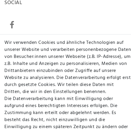
SOCIAL
Wir verwenden Cookies und ähnliche Technologien auf
Betten Seifert – Ihr Fachgeschäft für Betten,
unserer Website und verarbeiten personenbezogene Daten
Matratzen, Bettwaren & mehr in Ibbenbüren. Sie
von Besucher:innen unserer Webseite (z.B. IP-Adresse), um
möchten richtig gut schlafen, legen Wert auf
z.B. Inhalte und Anzeigen zu personalisieren, Medien von
qualitativ hochwertige Produkte und eine solide
Drittanbietern einzubinden oder Zugriffe auf unsere
Fachberatung für Matratzen und andere
Website zu analysieren. Die Datenverarbeitung erfolgt erst
Bettwaren? Dann sind Sie bei uns genau richtig.
durch gesetzte Cookies. Wir teilen diese Daten mit
Ob online oder vor Ort im Fachgeschäft in
Dritten, die wir in den Einstellungen benennen.
Ibbenbüren - wir beraten Sie gerne!
Die Datenverarbeitung kann mit Einwilligung oder
aufgrund eines berechtigten Interesses erfolgen. Die
Mehr erfahren
Zustimmung kann erteilt oder abgelehnt werden. Es
besteht das Recht, nicht einzuwilligen und die
Einwilligung zu einem späteren Zeitpunkt zu ändern oder