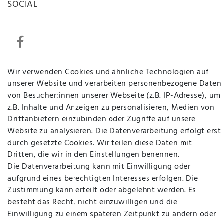
SOCIAL
Wir verwenden Cookies und ähnliche Technologien auf
Betten Seifert – Ihr Fachgeschäft für Betten,
unserer Website und verarbeiten personenbezogene Daten
Matratzen, Bettwaren & mehr in Ibbenbüren. Sie
von Besucher:innen unserer Webseite (z.B. IP-Adresse), um
möchten richtig gut schlafen, legen Wert auf
z.B. Inhalte und Anzeigen zu personalisieren, Medien von
qualitativ hochwertige Produkte und eine solide
Drittanbietern einzubinden oder Zugriffe auf unsere
Fachberatung für Matratzen und andere
Website zu analysieren. Die Datenverarbeitung erfolgt erst
Bettwaren? Dann sind Sie bei uns genau richtig.
durch gesetzte Cookies. Wir teilen diese Daten mit
Ob online oder vor Ort im Fachgeschäft in
Dritten, die wir in den Einstellungen benennen.
Ibbenbüren - wir beraten Sie gerne!
Die Datenverarbeitung kann mit Einwilligung oder
aufgrund eines berechtigten Interesses erfolgen. Die
Mehr erfahren
Zustimmung kann erteilt oder abgelehnt werden. Es
besteht das Recht, nicht einzuwilligen und die
Einwilligung zu einem späteren Zeitpunkt zu ändern oder