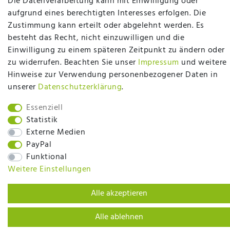
Die Datenverarbeitung kann mit Einwilligung oder
aufgrund eines berechtigten Interesses erfolgen. Die
Betten Seifert – Ihr Fachgeschäft für Betten,
Zustimmung kann erteilt oder abgelehnt werden. Es
Matratzen, Bettwaren & mehr in Ibbenbüren. Sie
besteht das Recht, nicht einzuwilligen und die
möchten richtig gut schlafen, legen Wert auf
Einwilligung zu einem späteren Zeitpunkt zu ändern oder
qualitativ hochwertige Produkte und eine solide
zu widerrufen. Beachten Sie unser
Impressum
und weitere
Fachberatung für Matratzen und andere
Hinweise zur Verwendung personenbezogener Daten in
Bettwaren? Dann sind Sie bei uns genau richtig.
unserer
Daten­schutz­erklärung
.
Ob online oder vor Ort im Fachgeschäft in
Ibbenbüren - wir beraten Sie gerne!
Essenziell
Statistik
Mehr erfahren
Externe Medien
PayPal
Funktional
Weitere Einstellungen
plentymarkets Template von
Plenty Lions
Alle akzeptieren
Alle ablehnen
BACK TO TOP