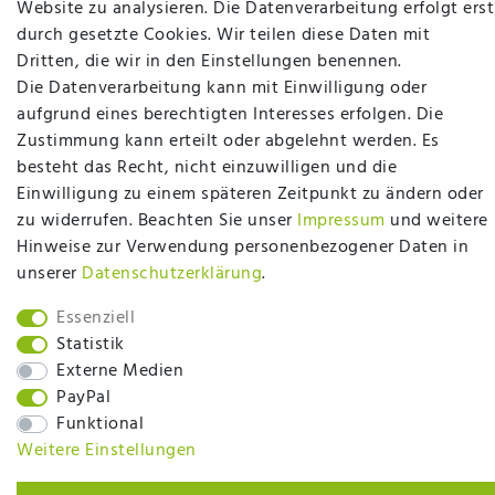
Website zu analysieren. Die Datenverarbeitung erfolgt erst
Matratzen, Bettwaren & mehr in Ibbenbüren. Sie
durch gesetzte Cookies. Wir teilen diese Daten mit
möchten richtig gut schlafen, legen Wert auf
Dritten, die wir in den Einstellungen benennen.
qualitativ hochwertige Produkte und eine solide
Die Datenverarbeitung kann mit Einwilligung oder
Fachberatung für Matratzen und andere
aufgrund eines berechtigten Interesses erfolgen. Die
Bettwaren? Dann sind Sie bei uns genau richtig.
Zustimmung kann erteilt oder abgelehnt werden. Es
Ob online oder vor Ort im Fachgeschäft in
besteht das Recht, nicht einzuwilligen und die
Ibbenbüren - wir beraten Sie gerne!
Einwilligung zu einem späteren Zeitpunkt zu ändern oder
Mehr erfahren
zu widerrufen. Beachten Sie unser
Impressum
und weitere
Hinweise zur Verwendung personenbezogener Daten in
unserer
Daten­schutz­erklärung
.
Essenziell
Statistik
plentymarkets Template von
Plenty Lions
Externe Medien
PayPal
Funktional
BACK TO TOP
Weitere Einstellungen