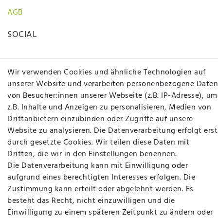
AGB
SOCIAL
Wir verwenden Cookies und ähnliche Technologien auf
unserer Website und verarbeiten personenbezogene Daten
von Besucher:innen unserer Webseite (z.B. IP-Adresse), um
z.B. Inhalte und Anzeigen zu personalisieren, Medien von
Betten Seifert – Ihr Fachgeschäft für Betten,
Drittanbietern einzubinden oder Zugriffe auf unsere
Matratzen, Bettwaren & mehr in Ibbenbüren. Sie
Website zu analysieren. Die Datenverarbeitung erfolgt erst
möchten richtig gut schlafen, legen Wert auf
durch gesetzte Cookies. Wir teilen diese Daten mit
qualitativ hochwertige Produkte und eine solide
Dritten, die wir in den Einstellungen benennen.
Fachberatung für Matratzen und andere
Die Datenverarbeitung kann mit Einwilligung oder
Bettwaren? Dann sind Sie bei uns genau richtig.
aufgrund eines berechtigten Interesses erfolgen. Die
Ob online oder vor Ort im Fachgeschäft in
Zustimmung kann erteilt oder abgelehnt werden. Es
Ibbenbüren - wir beraten Sie gerne!
besteht das Recht, nicht einzuwilligen und die
Mehr erfahren
Einwilligung zu einem späteren Zeitpunkt zu ändern oder