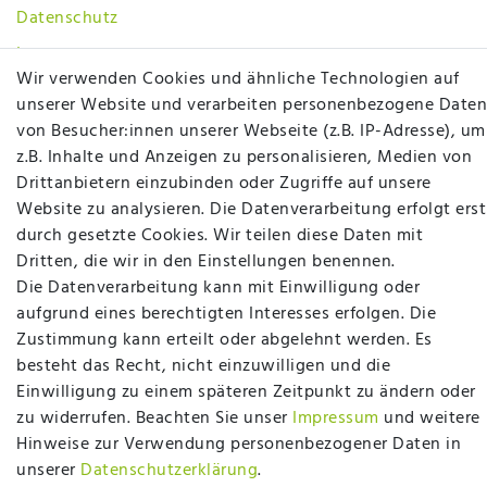
Datenschutz
Impressum
Wir verwenden Cookies und ähnliche Technologien auf
AGB
unserer Website und verarbeiten personenbezogene Daten
von Besucher:innen unserer Webseite (z.B. IP-Adresse), um
SOCIAL
z.B. Inhalte und Anzeigen zu personalisieren, Medien von
Drittanbietern einzubinden oder Zugriffe auf unsere
Website zu analysieren. Die Datenverarbeitung erfolgt erst
durch gesetzte Cookies. Wir teilen diese Daten mit
Dritten, die wir in den Einstellungen benennen.
Die Datenverarbeitung kann mit Einwilligung oder
Betten Seifert – Ihr Fachgeschäft für Betten,
aufgrund eines berechtigten Interesses erfolgen. Die
Matratzen, Bettwaren & mehr in Ibbenbüren. Sie
Zustimmung kann erteilt oder abgelehnt werden. Es
möchten richtig gut schlafen, legen Wert auf
besteht das Recht, nicht einzuwilligen und die
qualitativ hochwertige Produkte und eine solide
Einwilligung zu einem späteren Zeitpunkt zu ändern oder
Fachberatung für Matratzen und andere
zu widerrufen. Beachten Sie unser
Impressum
und weitere
Bettwaren? Dann sind Sie bei uns genau richtig.
Hinweise zur Verwendung personenbezogener Daten in
Ob online oder vor Ort im Fachgeschäft in
unserer
Daten­schutz­erklärung
.