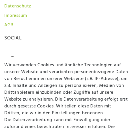
Datenschutz
Impressum
AGB
SOCIAL
Wir verwenden Cookies und ähnliche Technologien auf
unserer Website und verarbeiten personenbezogene Daten
von Besucher:innen unserer Webseite (z.B. IP-Adresse), um
Betten Seifert – Ihr Fachgeschäft für Betten,
z.B. Inhalte und Anzeigen zu personalisieren, Medien von
Matratzen, Bettwaren & mehr in Ibbenbüren. Sie
Drittanbietern einzubinden oder Zugriffe auf unsere
möchten richtig gut schlafen, legen Wert auf
Website zu analysieren. Die Datenverarbeitung erfolgt erst
qualitativ hochwertige Produkte und eine solide
durch gesetzte Cookies. Wir teilen diese Daten mit
Fachberatung für Matratzen und andere
Dritten, die wir in den Einstellungen benennen.
Bettwaren? Dann sind Sie bei uns genau richtig.
Die Datenverarbeitung kann mit Einwilligung oder
Ob online oder vor Ort im Fachgeschäft in
aufgrund eines berechtigten Interesses erfolgen. Die