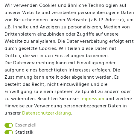
SOCIAL
Wir verwenden Cookies und ähnliche Technologien auf
unserer Website und verarbeiten personenbezogene Daten
von Besucher:innen unserer Webseite (z.B. IP-Adresse), um
z.B. Inhalte und Anzeigen zu personalisieren, Medien von
Drittanbietern einzubinden oder Zugriffe auf unsere
Website zu analysieren. Die Datenverarbeitung erfolgt erst
durch gesetzte Cookies. Wir teilen diese Daten mit
Betten Seifert – Ihr Fachgeschäft für Betten,
Dritten, die wir in den Einstellungen benennen.
Matratzen, Bettwaren & mehr in Ibbenbüren. Sie
Die Datenverarbeitung kann mit Einwilligung oder
möchten richtig gut schlafen, legen Wert auf
aufgrund eines berechtigten Interesses erfolgen. Die
qualitativ hochwertige Produkte und eine solide
Zustimmung kann erteilt oder abgelehnt werden. Es
Fachberatung für Matratzen und andere
besteht das Recht, nicht einzuwilligen und die
Bettwaren? Dann sind Sie bei uns genau richtig.
Einwilligung zu einem späteren Zeitpunkt zu ändern oder
Ob online oder vor Ort im Fachgeschäft in
zu widerrufen. Beachten Sie unser
Impressum
und weitere
Ibbenbüren - wir beraten Sie gerne!
Hinweise zur Verwendung personenbezogener Daten in
unserer
Daten­schutz­erklärung
.
Mehr erfahren
Essenziell
Statistik