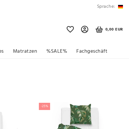
Sprache:
0,00 EUR
es
Matratzen
%SALE%
Fachgeschäft
-25%