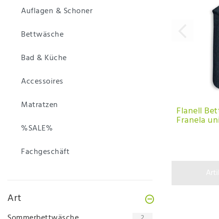
Auflagen & Schoner
Bettwäsche
Bad & Küche
Accessoires
Matratzen
Flanell Be
Franela uni
%SALE%
Fachgeschäft
Art
Art
Sommerbettwäsche
2