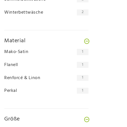
Winterbettwäsche
2
Material
Mako-Satin
1
Flanell
1
Renforcé & Linon
1
Perkal
1
Größe