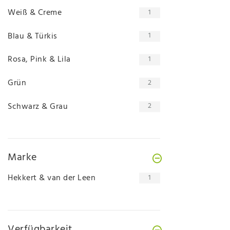
Weiß & Creme
1
Blau & Türkis
1
Rosa, Pink & Lila
1
Grün
2
Schwarz & Grau
2
Marke
Hekkert & van der Leen
1
Verfügbarkeit