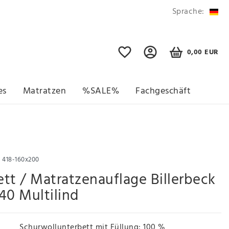
Sprache:
0,00 EUR
es
Matratzen
%SALE%
Fachgeschäft
r
418-160x200
tt / Matratzenauflage Billerbeck
40 Multilind
Schurwollunterbett mit Füllung: 100 %