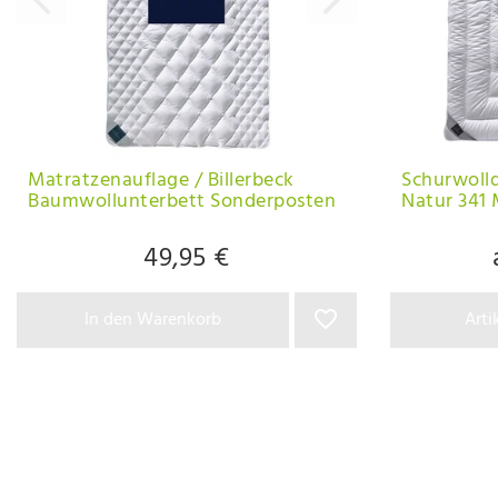
Matratzenauflage / Billerbeck
Schurwolld
Baumwollunterbett Sonderposten
Natur 341 
49,95 €
In den Warenkorb
Arti