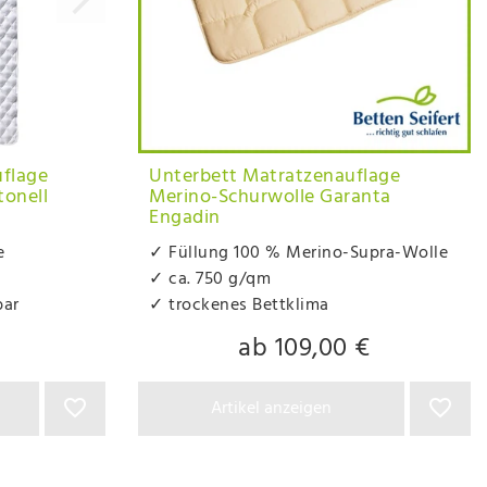
uflage
Unterbett Matratzenauflage
tonell
Merino-Schurwolle Garanta
Engadin
e
✓ Füllung 100 % Merino-Supra-Wolle
✓ ca. 750 g/qm
bar
✓ trockenes Bettklima
ab 109,00 €
Artikel anzeigen