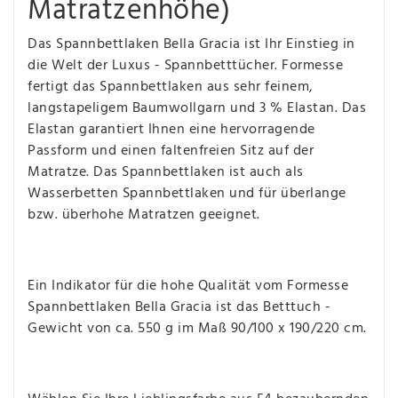
Matratzenhöhe)
Das Spannbettlaken Bella Gracia ist Ihr Einstieg in
die Welt der Luxus - Spannbetttücher. Formesse
fertigt das Spannbettlaken aus sehr feinem,
langstapeligem Baumwollgarn und 3 % Elastan. Das
Elastan garantiert Ihnen eine hervorragende
Passform und einen faltenfreien Sitz auf der
Matratze. Das Spannbettlaken ist auch als
Wasserbetten Spannbettlaken und für überlange
bzw. überhohe Matratzen geeignet.
Ein Indikator für die hohe Qualität vom Formesse
Spannbettlaken Bella Gracia ist das Betttuch -
Gewicht von ca. 550 g im Maß 90/100 x 190/220 cm.