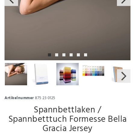
Artikelnummer
875 23 0125
Spannbettlaken /
Spannbetttuch Formesse Bella
Gracia Jersey