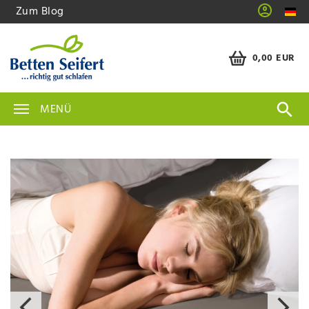
Zum Blog
0,00 EUR
MENÜ