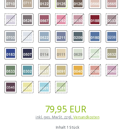
79,95 EUR
inkl. ges. MwSt. zzgl.
Versandkosten
Inhalt
1
Stück