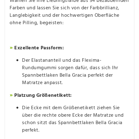
Wählen Sie Ihre Lieblingsfarbe aus 54 bezaubernden
Farben und lassen Sie sich von der Farbbrillianz,
Langlebigkeit und der hochwertigen Oberfläche
ohne Pilling, begeisten:
»
Exzellente Passform:
Der Elastananteil und das Flexima-
Rundumgummi sorgen dafür, dass sich Ihr
Spannbettlaken Bella Gracia perfekt der
Matratze anpasst.
»
Platzung Größenetikett:
Die Ecke mit dem Größenetikett ziehen Sie
über die rechte obere Ecke der Matratze und
schon sitzt das Spannbettlaken Bella Gracia
perfekt.