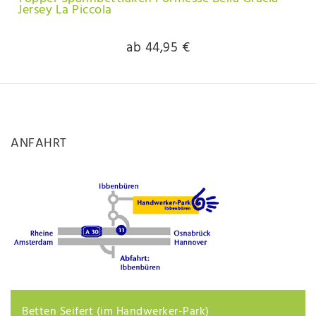
Jersey La Piccola
ab 44,95 €
ANFAHRT
Betten Seifert (im Handwerker-Park)