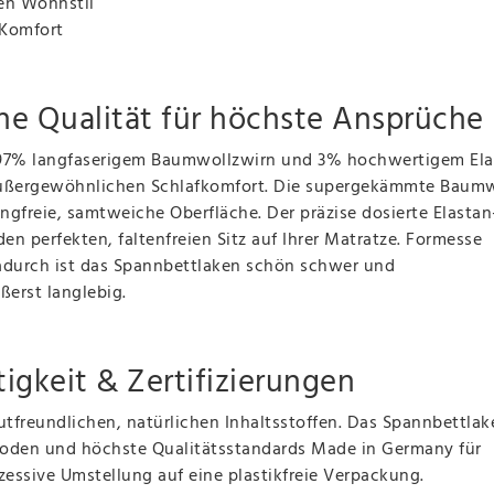
llen Wohnstil
 Komfort
he Qualität für höchste Ansprüche
 97% langfaserigem Baumwollzwirn und 3% hochwertigem Ela
 außergewöhnlichen Schlafkomfort. Die supergekämmte Baum
ingfreie, samtweiche Oberfläche. Der präzise dosierte Elastan
en perfekten, faltenfreien Sitz auf Ihrer Matratze. Formesse
Dadurch ist das Spannbettlaken schön schwer und
ßerst langlebig.
igkeit & Zertifizierungen
tfreundlichen, natürlichen Inhaltsstoffen. Das Spannbettlake
hoden und höchste Qualitätsstandards Made in Germany für
zessive Umstellung auf eine plastikfreie Verpackung.