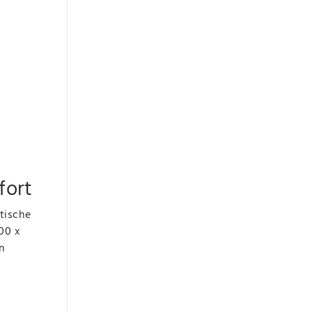
fort
tische
00 x
n