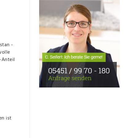
stan -
wolle
-Anteil
n ist