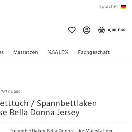
Sprache:
0,00 EUR
es
Matratzen
%SALE%
Fachgeschäft
r
787 04 0091
etttuch / Spannbettlaken
e Bella Donna Jersey
Spannbettlaken Bella Donna - die Majestät der